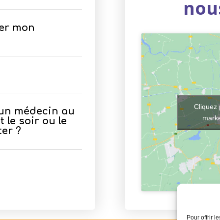
nou
rer mon
Cliquez 
 un médecin au
marke
 le soir ou le
ter ?
Pour offrir 