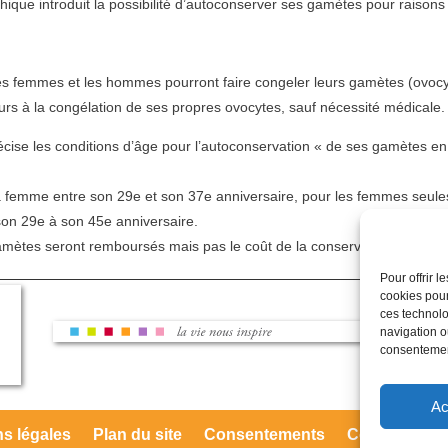
oéthique introduit la possibilité d’autoconserver ses gamètes pour raison
, les femmes et les hommes pourront faire congeler leurs gamètes (ovo
rs à la congélation de ses propres ovocytes, sauf nécessité médicale.
se les conditions d’âge pour l’autoconservation « de ses gamètes en v
la femme entre son 29e et son 37e anniversaire, pour les femmes seule
son 29e à son 45e anniversaire.
amètes seront remboursés mais pas le coût de la conservation.
Pour offrir 
cookies pour
ces technolo
navigation ou
consentement
Ac
s légales
Plan du site
Consentements
Cookies
Co