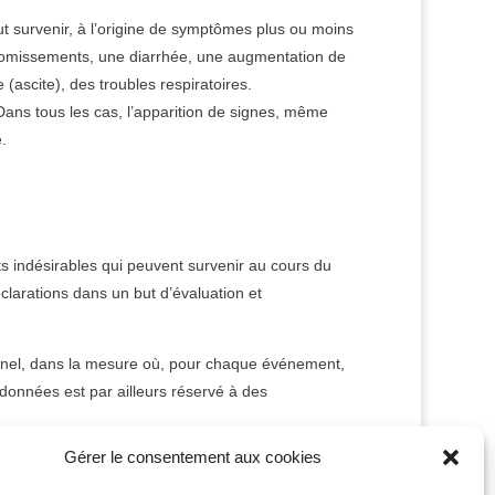
 survenir, à l’origine de symptômes plus ou moins
 vomissements, une diarrhée, une augmentation de
 (ascite), des troubles respiratoires.
Dans tous les cas, l’apparition de signes, même
.
ts indésirables qui peuvent survenir au cours du
clarations dans un but d’évaluation et
onnel, dans la mesure où, pour chaque événement,
données est par ailleurs réservé à des
Gérer le consentement aux cookies
ommission nationale de l’informatique et des
quipe médicale du centre AMP qui vous a suivi.