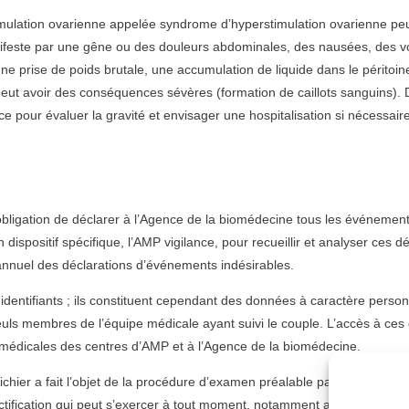
mulation ovarienne appelée syndrome d’hyperstimulation ovarienne peut
anifeste par une gêne ou des douleurs abdominales, des nausées, des
une prise de poids brutale, une accumulation de liquide dans le péritoine
peut avoir des conséquences sévères (formation de caillots sanguins). 
 pour évaluer la gravité et envisager une hospitalisation si nécessaire
’obligation de déclarer à l’Agence de la biomédecine tous les événemen
spositif spécifique, l’AMP vigilance, pour recueillir et analyser ces dé
n annuel des déclarations d’événements indésirables.
identifiants ; ils constituent cependant des données à caractère pers
uls membres de l’équipe médicale ayant suivi le couple. L’accès à ces 
 médicales des centres d’AMP et à l’Agence de la biomédecine.
fichier a fait l’objet de la procédure d’examen préalable par la CNIL (c
rectification qui peut s’exercer à tout moment, notamment auprès de l’é